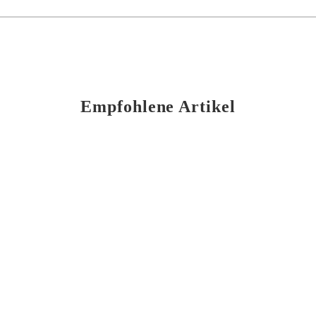
Empfohlene Artikel
Mikkeller Drinkin in the sun