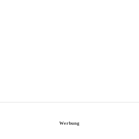
BarthHaas Hop Flavorist Course Level 1
Werbung