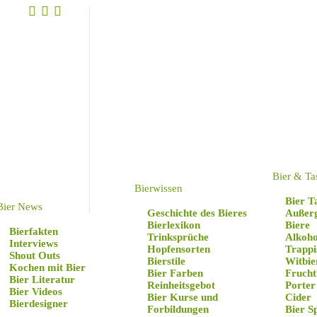
Bie
Bier & Ta
Bierwissen
Bier T
Bier News
Geschichte des Bieres
Außer
Bierlexikon
Biere
Bierfakten
Trinksprüche
Alkoho
Interviews
Hopfensorten
Trappi
Shout Outs
Bierstile
Witbie
Kochen mit Bier
Bier Farben
Frucht
Bier Literatur
Reinheitsgebot
Porter
Bier Videos
Bier Kurse und
Cider
Bierdesigner
Forbildungen
Bier S