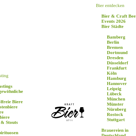
Bier entdecken
Bier & Craft Bee
Events 2026
Bier Städte
Bamberg
Berlin
Bremen
Dortmund
Dresden
Düsseldorf
Frankfurt
Köln
rwandern in Ehi
sting
Hamburg
Hannover
astings
Leipzig
gewöhnliche
Lübeck
München
lfreie Biere
Münster
stenbiere
Nürnberg
re
Rostock
biere
Stuttgart
 & Stouts
Brauereien in
pirituosen
Deutschland