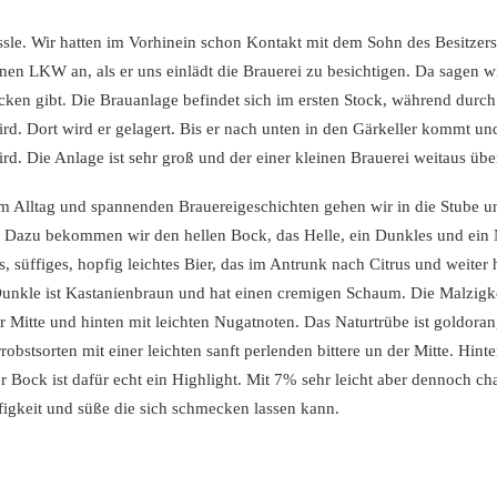
ssle. Wir hatten im Vorhinein schon Kontakt mit dem Sohn des Besitzer
nen LKW an, als er uns einlädt die Brauerei zu besichtigen. Da sagen wi
decken gibt. Die Brauanlage befindet sich im ersten Stock, während dur
d. Dort wird er gelagert. Bis er nach unten in den Gärkeller kommt und
 wird. Die Anlage ist sehr groß und der einer kleinen Brauerei weitaus übe
 Alltag und spannenden Brauereigeschichten gehen wir in die Stube u
. Dazu bekommen wir den hellen Bock, das Helle, ein Dunkles und ein 
, süffiges, hopfig leichtes Bier, das im Antrunk nach Citrus und weiter 
Dunkle ist Kastanienbraun und hat einen cremigen Schaum. Die Malzig
der Mitte und hinten mit leichten Nugatnoten. Das Naturtrübe ist goldora
obstsorten mit einer leichten sanft perlenden bittere un der Mitte. Hint
er Bock ist dafür echt ein Highlight. Mit 7% sehr leicht aber dennoch c
figkeit und süße die sich schmecken lassen kann.