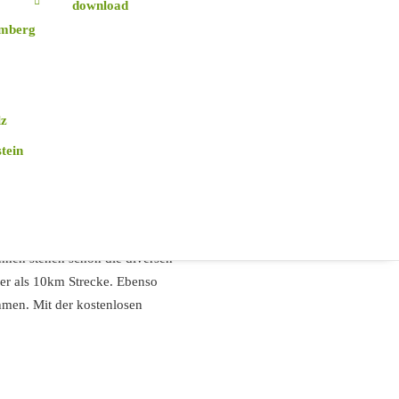
download
mberg
eien entdeckt und verkostet.
rt zum Alb Donaukreis und ist
hte der Brauereien beginnt um
lz
 und spiegeln die Geschichte
tein
nes der schicken Hotels oder
dem Schwanen Hotel und
itäten der Stadt bekommt und
nnen stehen schon die diversen
der als 10km Strecke. Ebenso
hmen. Mit der kostenlosen