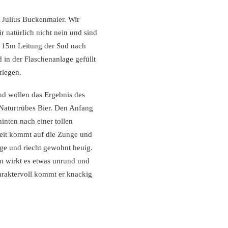
s Julius Buckenmaier. Wir
r natürlich nicht nein und sind
ch 15m Leitung der Sud nach
 in der Flaschenanlage gefüllt
rlegen.
nd wollen das Ergebnis des
Naturtrübes Bier. Den Anfang
hinten nach einer tollen
keit kommt auf die Zunge und
nge und riecht gewohnt heuig.
en wirkt es etwas unrund und
haraktervoll kommt er knackig