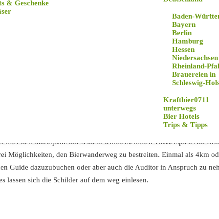
ts & Geschenke
äser
Baden-Württe
Württembergischen Bierwanderweg in Ehingen gemacht und die 4 Brauer
Bayern
Berlin
Hamburg
en-Württembergs zwischen Ulm und Stuttgart ganz grob. Die Stadt gehö
Hessen
längsten Geschichte. Diese geht bis über 1000 Jahre zurück. Die Geschic
Niedersachsen
Rheinland-Pfa
gnen ist zwar klein aber fein. Alte Bauten wurden mit der Zeit renoviert
Brauereien in
Schleswig-Hols
Kraftbier0711
 was wir dringend nach den vielen Bieren empfehlen, kann man sich ei
unterwegs
hen. Unser eins ist im schwanen untergekommen. So beginnen wir vor 
Bier Hotels
Trips & Tipps
senen Heilig’s Bleche, eine Bar und Laden in dem man alle Bierspezial
es über den Marktplatz mit seinem wunderschönen Wasserspiel. Am Bru
drei Möglichkeiten, den Bierwanderweg zu bestreiten. Einmal als 4km o
einen Guide dazuzubuchen oder aber auch die Auditor in Anspruch zu ne
lassen sich die Schilder auf dem weg einlesen.