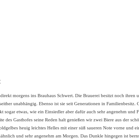
t
direkt morgens ins Brauhaus Schwert. Die Brauerei besitzt noch ihren 
ither unabhängig. Ebenso ist sie seit Generationen in Familienbesitz. C
rkt sogar etwas, wie ein Einsiedler aber dafür auch sehr angenehm und
ite des Gasthofes seine Reden halt genießen wir zwei Biere aus der sch
oldgelbes heuig leichtes Helles mit einer süß saueren Note vorne und e
nähnlich und sehr angenehm am Morgen. Das Dunkle hingegen ist berns