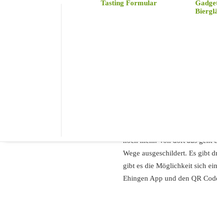
Tasting Formular
Gadge
Biergl
Wir haben uns auf den Baden-
Ehingen liegt im Südosten Bad
dort die größte Stadt mit der 
etwa 1467. Die Altstadt von ei
der Stadt wieder.
Um in Ehingen zu übernachten,
auch kleiner Unterkünfte suc
wandern vorbei am alteingeses
noch mehr. Von dort aus geht 
Wege ausgeschildert. Es gibt 
gibt es die Möglichkeit sich 
Ehingen App und den QR Codes 