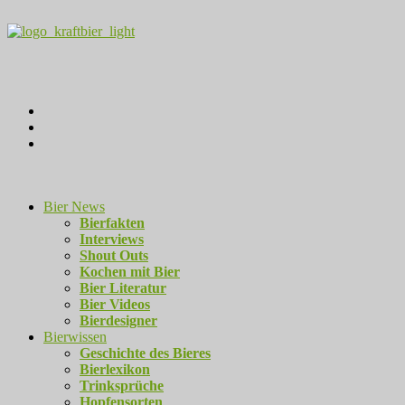
Bier News
Bierfakten
Interviews
Shout Outs
Kochen mit Bier
Bier Literatur
Bier Videos
Bierdesigner
Bierwissen
Geschichte des Bieres
Bierlexikon
Trinksprüche
Hopfensorten