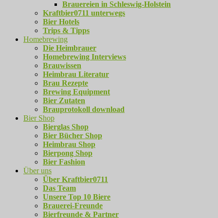
Brauereien in Schleswig-Holstein
Kraftbier0711 unterwegs
Bier Hotels
Trips & Tipps
Homebrewing
Die Heimbrauer
Homebrewing Interviews
Brauwissen
Heimbrau Literatur
Brau Rezepte
Brewing Equipment
Bier Zutaten
Brauprotokoll download
Bier Shop
Bierglas Shop
Bier Bücher Shop
Heimbrau Shop
Bierpong Shop
Bier Fashion
Über uns
Über Kraftbier0711
Das Team
Unsere Top 10 Biere
Brauerei-Freunde
Bierfreunde & Partner