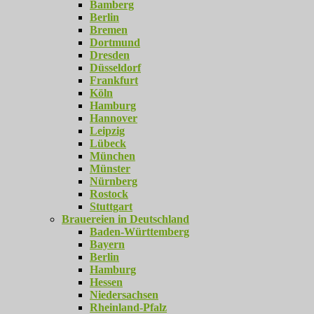
Bamberg
Berlin
Bremen
Dortmund
Dresden
Düsseldorf
Frankfurt
Köln
Hamburg
Hannover
Leipzig
Lübeck
München
Münster
Nürnberg
Rostock
Stuttgart
Brauereien in Deutschland
Baden-Württemberg
Bayern
Berlin
Hamburg
Hessen
Niedersachsen
Rheinland-Pfalz