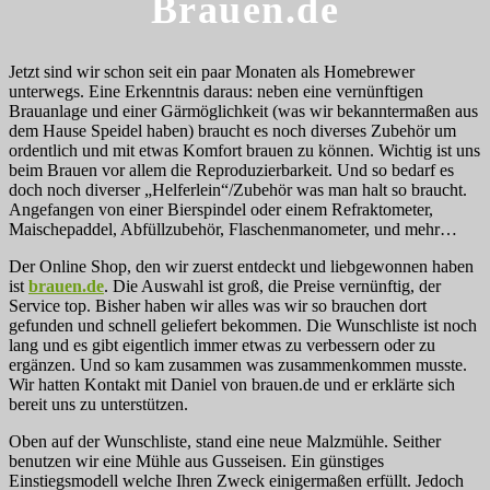
Brauen.de
Jetzt sind wir schon seit ein paar Monaten als Homebrewer
unterwegs. Eine Erkenntnis daraus: neben eine vernünftigen
Brauanlage und einer Gärmöglichkeit (was wir bekanntermaßen aus
dem Hause Speidel haben) braucht es noch diverses Zubehör um
ordentlich und mit etwas Komfort brauen zu können. Wichtig ist uns
beim Brauen vor allem die Reproduzierbarkeit. Und so bedarf es
doch noch diverser „Helferlein“/Zubehör was man halt so braucht.
Angefangen von einer Bierspindel oder einem Refraktometer,
Maischepaddel, Abfüllzubehör, Flaschenmanometer, und mehr…
Der Online Shop, den wir zuerst entdeckt und liebgewonnen haben
ist
brauen.de
. Die Auswahl ist groß, die Preise vernünftig, der
Service top. Bisher haben wir alles was wir so brauchen dort
gefunden und schnell geliefert bekommen. Die Wunschliste ist noch
lang und es gibt eigentlich immer etwas zu verbessern oder zu
ergänzen. Und so kam zusammen was zusammenkommen musste.
Wir hatten Kontakt mit Daniel von brauen.de und er erklärte sich
bereit uns zu unterstützen.
Oben auf der Wunschliste, stand eine neue Malzmühle. Seither
benutzen wir eine Mühle aus Gusseisen. Ein günstiges
Einstiegsmodell welche Ihren Zweck einigermaßen erfüllt. Jedoch