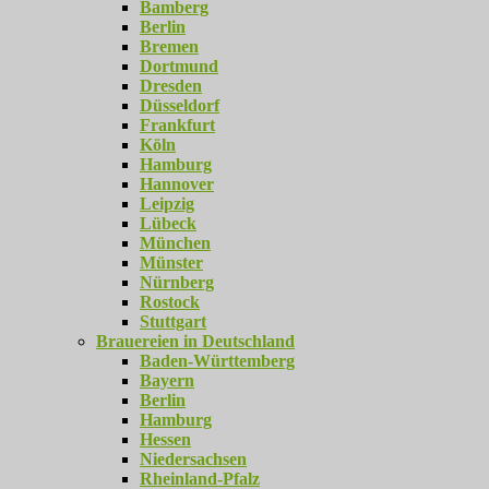
Bamberg
Berlin
Bremen
Dortmund
Dresden
Düsseldorf
Frankfurt
Köln
Hamburg
Hannover
Leipzig
Lübeck
München
Münster
Nürnberg
Rostock
Stuttgart
Brauereien in Deutschland
Baden-Württemberg
Bayern
Berlin
Hamburg
Hessen
Niedersachsen
Rheinland-Pfalz