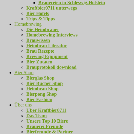
Brauereien in Schleswig-Holstein
Kraftbier0711 unterwegs
Bier Hotels
Trips & Tipps
Homebrewing
Die Heimbrauer
Homebrewing Interviews
Brauwissen
Heimbrau Literatur
Brau Rezepte
Brewing Equipment
Bier Zutaten
Brauprotokoll download
Bier Shop
Bierglas Shop
Bier Bücher Shop
Heimbrau Shop
Bierpong Shop
Bier Fashion
Über uns
Über Kraftbier0711
Das Team
Unsere Top 10 Biere
Brauerei-Freunde
Bierfreunde & Partner