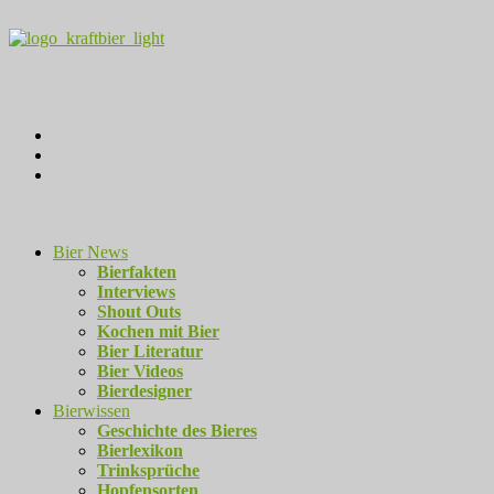
Bier News
Bierfakten
Interviews
Shout Outs
Kochen mit Bier
Bier Literatur
Bier Videos
Bierdesigner
Bierwissen
Geschichte des Bieres
Bierlexikon
Trinksprüche
Hopfensorten