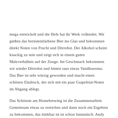
zum erneuten ruhen in den Keller für 3 weitere Wochen.
Nach den 3 Wochen im Keller und einer schönen Ruhe und
Abkühlung im Kühlschrank öffnen wir Jungs das Bier mit
einem lauten Plopp. Die Kohlensäure hat sich offenbar
mega entwickelt und die Hefe hat ihr Werk vollendet. Wir
gießen das bernsteinfarbene Bier ins Glas und bekommen
direkt Noten von Frucht und Dörrobst. Der Alkohol scheint
knackig zu sein und zeigt sich in einem guten
Malzverhältnis auf der Zunge. Im Geschmack bekommen
wir wieder Dörrobst und hinten raus etwas Vanillearoma.
Das Bier ist sehr würzig geworden und macht einen
schönen Eindruck, der sich mit ein paar Grapefruit-Noten
im Abgang ablegt.
Das Schönste am Homebrewing ist die Zusammenarbeit.
Gemeinsam etwas zu erreichen und dann noch ein Ergebnis
zu bekommen, das trinkbar ist ist schon fantastisch. Andy