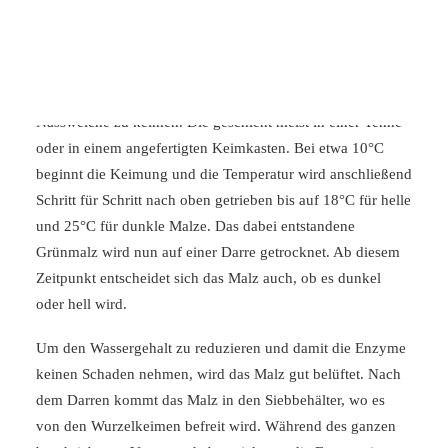
Alkohol und Kohlensäure um.
Für das Bierbrauen wird die Gerste gereinigt, um eine
Schimmelbildung beider Lagerung zu verhindern. Danach
wird sie mit Wasser eingeweicht und beginnt unter dieser
Nassweiche zu keimen. Die geschieht meist in einer Tenne
oder in einem angefertigten Keimkasten. Bei etwa 10°C
beginnt die Keimung und die Temperatur wird anschließend
Schritt für Schritt nach oben getrieben bis auf 18°C für helle
und 25°C für dunkle Malze. Das dabei entstandene
Grünmalz wird nun auf einer Darre getrocknet. Ab diesem
Zeitpunkt entscheidet sich das Malz auch, ob es dunkel
oder hell wird.
Um den Wassergehalt zu reduzieren und damit die Enzyme
keinen Schaden nehmen, wird das Malz gut belüftet. Nach
dem Darren kommt das Malz in den Siebbehälter, wo es
von den Wurzelkeimen befreit wird. Während des ganzen