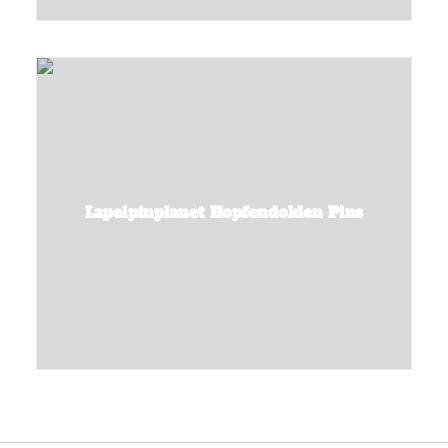
Lapelpinplanet Hopfendolden Pins