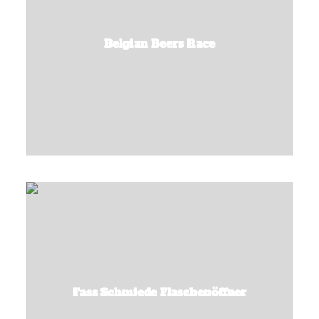
Belgian Beers Race
Fass Schmiede Flaschenöffner