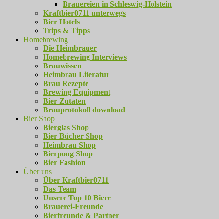
Brauereien in Schleswig-Holstein
Kraftbier0711 unterwegs
Bier Hotels
Trips & Tipps
Homebrewing
Die Heimbrauer
Homebrewing Interviews
Brauwissen
Heimbrau Literatur
Brau Rezepte
Brewing Equipment
Bier Zutaten
Brauprotokoll download
Bier Shop
Bierglas Shop
Bier Bücher Shop
Heimbrau Shop
Bierpong Shop
Bier Fashion
Über uns
Über Kraftbier0711
Das Team
Unsere Top 10 Biere
Brauerei-Freunde
Bierfreunde & Partner