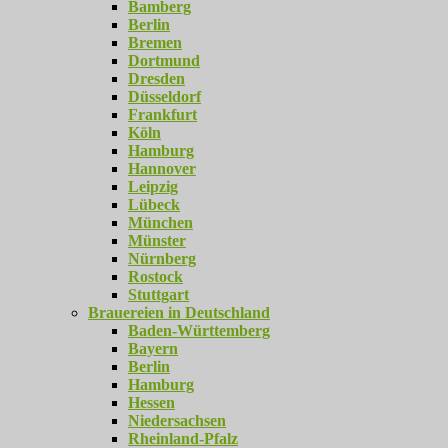
Bamberg
Berlin
Bremen
Dortmund
Dresden
Düsseldorf
Frankfurt
Köln
Hamburg
Hannover
Leipzig
Lübeck
München
Münster
Nürnberg
Rostock
Stuttgart
Brauereien in Deutschland
Baden-Württemberg
Bayern
Berlin
Hamburg
Hessen
Niedersachsen
Rheinland-Pfalz