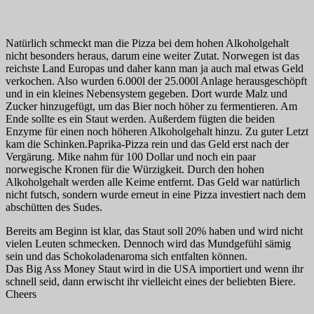
Natürlich schmeckt man die Pizza bei dem hohen Alkoholgehalt
nicht besonders heraus, darum eine weiter Zutat. Norwegen ist das
reichste Land Europas und daher kann man ja auch mal etwas Geld
verkochen. Also wurden 6.000l der 25.000l Anlage herausgeschöpft
und in ein kleines Nebensystem gegeben. Dort wurde Malz und
Zucker hinzugefügt, um das Bier noch höher zu fermentieren. Am
Ende sollte es ein Staut werden. Außerdem fügten die beiden
Enzyme für einen noch höheren Alkoholgehalt hinzu. Zu guter Letzt
kam die Schinken.Paprika-Pizza rein und das Geld erst nach der
Vergärung. Mike nahm für 100 Dollar und noch ein paar
norwegische Kronen für die Würzigkeit. Durch den hohen
Alkoholgehalt werden alle Keime entfernt. Das Geld war natürlich
nicht futsch, sondern wurde erneut in eine Pizza investiert nach dem
abschütten des Sudes.
Bereits am Beginn ist klar, das Staut soll 20% haben und wird nicht
vielen Leuten schmecken. Dennoch wird das Mundgefühl sämig
sein und das Schokoladenaroma sich entfalten können.
Das Big Ass Money Staut wird in die USA importiert und wenn ihr
schnell seid, dann erwischt ihr vielleicht eines der beliebten Biere.
Cheers