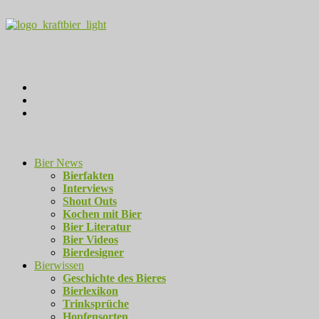
Bier News
Bierfakten
Interviews
Shout Outs
Kochen mit Bier
Bier Literatur
Bier Videos
Bierdesigner
Bierwissen
Geschichte des Bieres
Bierlexikon
Trinksprüche
Hopfensorten