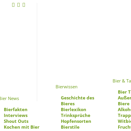
J
Bier & Ta
Bierwissen
Bier T
Geschichte des
Außer
Bier News
Bieres
Biere
Bierfakten
Bierlexikon
Alkoh
Interviews
Trinksprüche
Trapp
Shout Outs
Hopfensorten
Witbi
Kochen mit Bier
Bierstile
Fruch