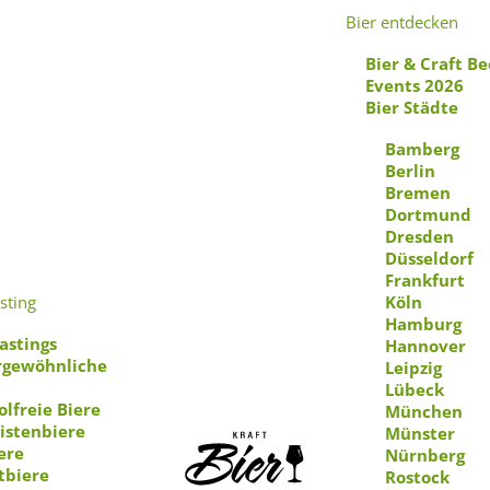
Bier entdecken
Bier & Craft Be
Events 2026
Bier Städte
Bamberg
Berlin
Bremen
Dortmund
Dresden
Düsseldorf
osephinenhüt
Frankfurt
sting
Köln
Hamburg
astings
Hannover
gewöhnliche
Leipzig
Lübeck
olfreie Biere
München
istenbiere
Münster
ere
Nürnberg
tbiere
Rostock