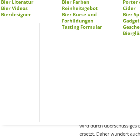
Bier Literatur
Bier Farben
Porter 
Bier Videos
Reinheitsgebot
Cider
Bierdesigner
Bier Kurse und
Kenn ihr schon
Knärzje
Bier Sp
? Dan
Forbildungen
Gadget
nachhaltigste Bio Bier gema
Tasting Formular
Gesche
in Frankfurt die Idee im La
Bierglä
zu machen. Natürlich gibt es
auch der Verpackung- und L
aus dem Hessischen und bez
Bundespreis 2019 und jede 
verkostet und fanden es lec
Knärzje
Vorab sei gesagt ein Vierte
wird durch überschüssiges B
ersetzt. Daher wundert auc