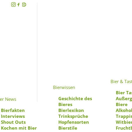
Bier & Tas
Bierwissen
Bier Ta
Geschichte des
Außerg
ier News
Bieres
Biere
Bierfakten
Bierlexikon
Alkohol
Interviews
Trinksprüche
Trappi
Shout Outs
Hopfensorten
Witbie
Kochen mit Bier
Bierstile
Frucht