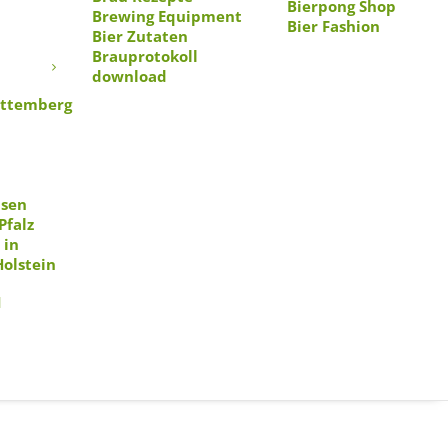
Bierpong Shop
Brewing Equipment
Bier Fashion
Bier Zutaten
as erste und vielleicht
n
Brauprotokoll
ste hat Daniel Anthes 2018
download
 erste Brotbier Deutschlands
ttemberg
er es geht viel mehr darum
. Der Name Knärzje kommt
 Product Award 2020, dem
igt. Wir haben das Bier
hsen
Pfalz
 in
Holstein
1