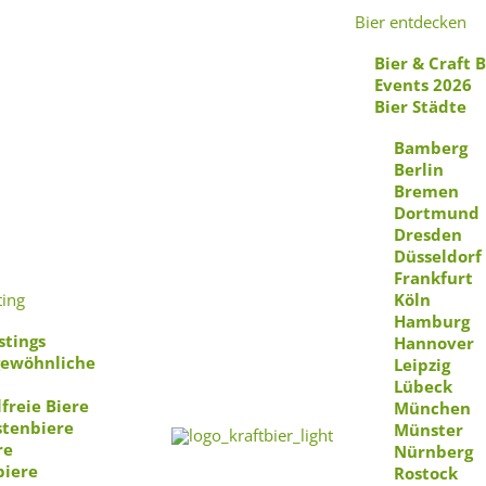
Bier entdecken
Bier & Craft 
Events 2026
Bier Städte
Bamberg
Berlin
Bremen
Dortmund
Dresden
Taste the Family
Düsseldorf
Frankfurt
Knärzje
ting
Köln
Hamburg
stings
Hannover
ewöhnliche
Leipzig
Lübeck
freie Biere
München
stenbiere
Münster
re
Nürnberg
biere
Rostock