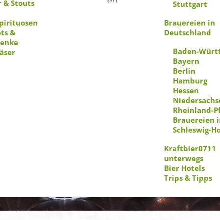
r & Stouts
Stuttgart
Spirituosen
Brauereien in
ts &
Deutschland
henke
Baden-Würt
läser
Bayern
Berlin
Hamburg
Hessen
Niedersachs
Rheinland-Pf
Brauereien i
Schleswig-Ho
Kraftbier0711
unterwegs
Bier Hotels
Trips & Tipps