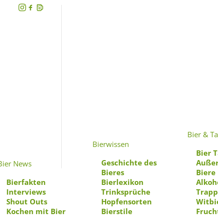
M
Bier & Ta
Bierwissen
Bier T
Geschichte des
Außer
Bier News
Bieres
Biere
Bierfakten
Bierlexikon
Alkoh
Interviews
Trinksprüche
Trapp
Shout Outs
Hopfensorten
Witbi
Kochen mit Bier
Bierstile
Fruch