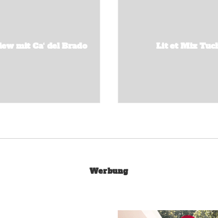
iew mit Ca‘ del Brado
Lit et Mix Tuc
Werbung