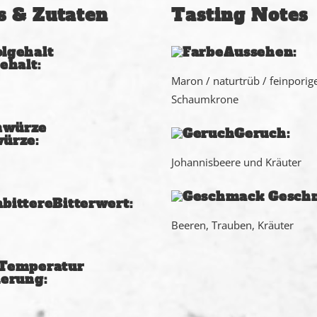
s & Zutaten
Tasting Notes
Aussehen:
ehalt:
Maron / naturtrüb / feinporig
Schaumkrone
Geruch:
ürze:
Johannisbeere und Kräuter
Gesch
Bitterwert:
Beeren, Trauben, Kräuter
erung: