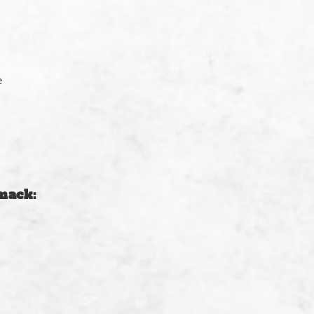
e
mack: