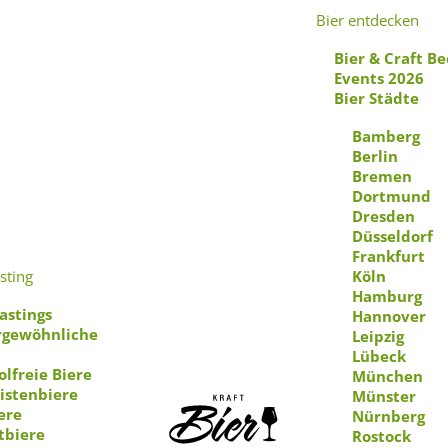
Bier entdecken
Bier & Craft Be
Events 2026
Bier Städte
Bamberg
Berlin
Bremen
Außergwöhnliche Biere
Dortmund
Dresden
Düsseldorf
Frankfurt
aru Bräu Babylonis
sting
Köln
Hamburg
astings
Hannover
gewöhnliche
Leipzig
Lübeck
olfreie Biere
München
istenbiere
Münster
ere
Nürnberg
tbiere
Rostock