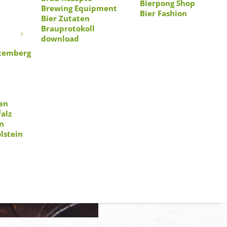
Bierpong Shop
Brewing Equipment
Bier Fashion
Bier Zutaten
Brauprotokoll
download
temberg
en
alz
n
lstein