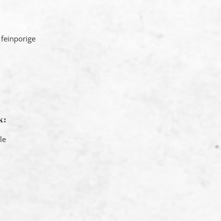
 feinporige
k:
le