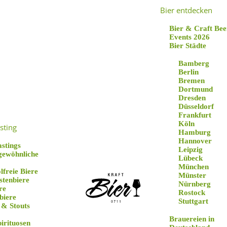
Bier entdecken
Bier & Craft Bee
Events 2026
Bier Städte
Bamberg
Berlin
Bremen
Dortmund
Außergewöhnliche Biere
Dresden
Düsseldorf
Frankfurt
Köln
sting
Hamburg
Orval
Hannover
astings
Leipzig
gewöhnliche
Lübeck
München
lfreie Biere
Münster
stenbiere
Nürnberg
re
Rostock
biere
Stuttgart
 & Stouts
Brauereien in
pirituosen