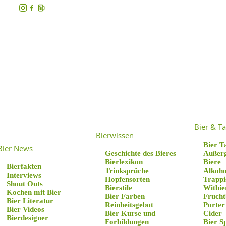
Bier & Ta
Bierwissen
Bier T
Bier News
Geschichte des Bieres
Außer
Bierlexikon
Biere
Bierfakten
Trinksprüche
Alkoho
Interviews
Hopfensorten
Trappi
Shout Outs
Bierstile
Witbie
Kochen mit Bier
Bier Farben
Frucht
Bier Literatur
Reinheitsgebot
Porter
Bier Videos
Bier Kurse und
Cider
Bierdesigner
Forbildungen
Bier S