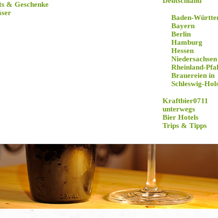
Deutschland
ts & Geschenke
äser
Baden-Württe
Bayern
Berlin
Hamburg
Hessen
Niedersachsen
Rheinland-Pfa
Brauereien in
Schleswig-Hols
Kraftbier0711
unterwegs
Bier Hotels
Trips & Tipps