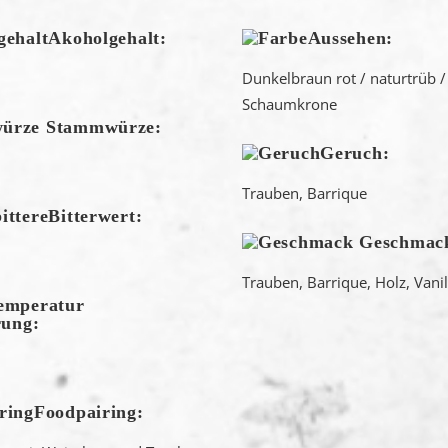
Akoholgehalt:
Aussehen:
Dunkelbraun rot / naturtrüb /
Schaumkrone
Stammwürze:
Geruch:
Trauben, Barrique
Bitterwert:
Geschmac
Trauben, Barrique, Holz, Vanil
rung:
Foodpairing: