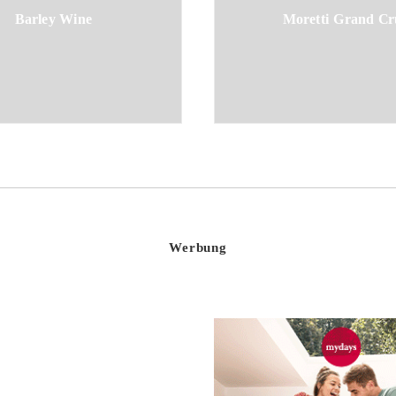
Barley Wine
Moretti Grand Cr
Werbung