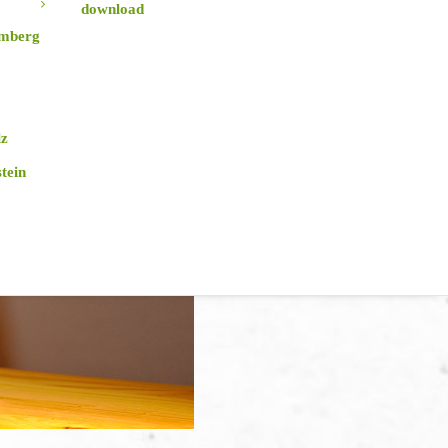
download
mberg
lz
tein