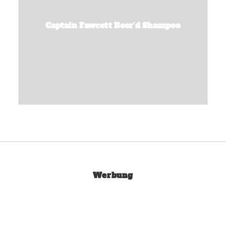
Captain Fawcett Beer’d Shampoo
Werbung