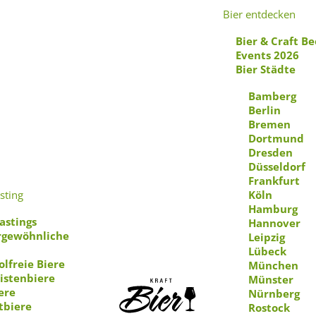
Bier entdecken
Bier & Craft Be
Events 2026
Bier Städte
Bamberg
Berlin
Bremen
Travasostop
Dortmund
Dresden
Düsseldorf
Frankfurt
sting
Köln
Abfüllpistole
Hamburg
astings
Hannover
gewöhnliche
Leipzig
Lübeck
olfreie Biere
München
istenbiere
Münster
ere
Nürnberg
tbiere
Rostock