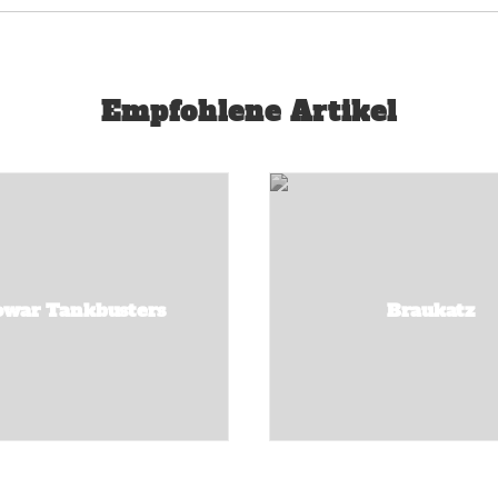
Empfohlene Artikel
owar Tankbusters
Braukatz