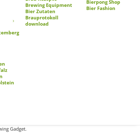
Bierpong Shop
Brewing Equipment
Bier Fashion
Bier Zutaten
Travasostop probiert, die
Brauprotokoll
download
temberg
Die Bedinungsanleitung kommt
infacherweise an den
Um eine bessere
einen Unterdruck aufbauen
en
ud in die Flasche.
alz
n
 drei Richtungen gegen den
lstein
nerell Flaschen mit einem
igen. Sobald die
t. Die Pistole hat direkt mal
wing Gadget.