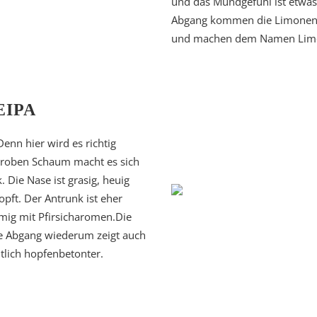
und das Mundgefühl ist etwas
Abgang kommen die Limonenn
und machen dem Namen Limon
EIPA
enn hier wird es richtig
 groben Schaum macht es sich
. Die Nase ist grasig, heuig
pft. Der Antrunk ist eher
mig mit Pfirsicharomen.Die
 De Abgang wiederum zeigt auch
utlich hopfenbetonter.