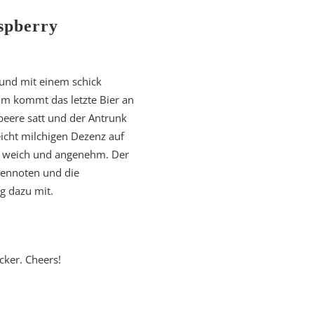
spberry
b und mit einem schick
m kommt das letzte Bier an
beere satt und der Antrunk
eicht milchigen Dezenz auf
g, weich und angenehm. Der
nennoten und die
g dazu mit.
cker. Cheers!