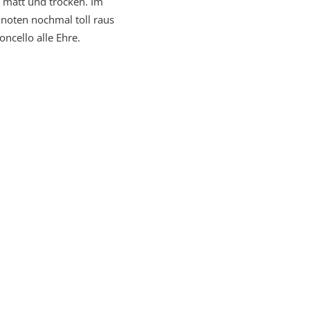
 matt und trocken. Im
oten nochmal toll raus
cello alle Ehre.