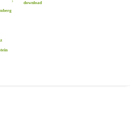
download
mberg
osen schmecken. Die Brauerei
ünchen nochmal neu
e Designs, sowie die
mic Art vermitteln ein
lz
 was sie diesmal in die
tein