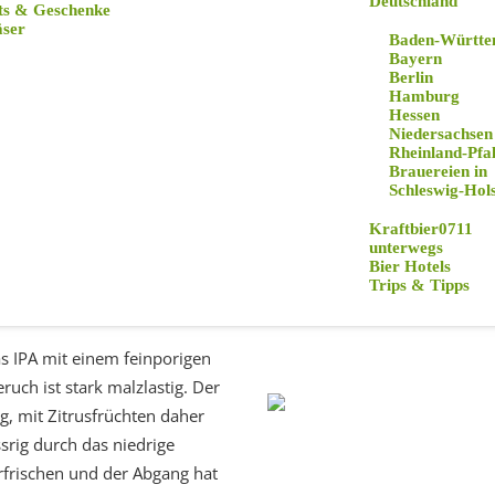
Deutschland
ts & Geschenke
äser
Baden-Württe
 Set ihrer Biere geschickt. Wir sind gespannt wie die leckeren D
Bayern
in München hat in den letzten 2 Jahren den Craftbiermarkt in M
Berlin
Hamburg
nd Lucas haben einige Craftbiere auf den Markt geworfen und ihr
Hessen
Niedersachsen
echt klasse. Das Surf and Skate Feeling auf den Cans und die Co
Rheinland-Pfa
ination mit leckerem Craftbier. Darum sind wir umso gespannter,
Brauereien in
Schleswig-Hols
Kraftbier0711
unterwegs
Bier Hotels
Trips & Tipps
lcohol free IPA
s IPA mit einem feinporigen
uch ist stark malzlastig. Der
g, mit Zitrusfrüchten daher
srig durch das niedrige
erfrischen und der Abgang hat