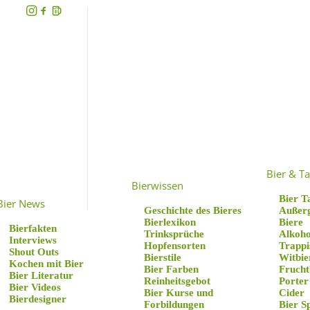
Bier & Ta
Bierwissen
Bier T
Bier News
Geschichte des Bieres
Außer
Bierlexikon
Biere
Bierfakten
Trinksprüche
Alkoho
Interviews
Hopfensorten
Trappi
Shout Outs
Bierstile
Witbie
Kochen mit Bier
Bier Farben
Frucht
Bier Literatur
Reinheitsgebot
Porter
Bier Videos
Bier Kurse und
Cider
Bierdesigner
Forbildungen
Bier S