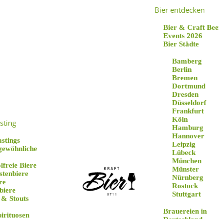
Bier entdecken
Bier & Craft Bee
Events 2026
Bier Städte
Bamberg
Berlin
Bremen
Dortmund
Dresden
Düsseldorf
Taste the Family
Frankfurt
Köln
sting
Hamburg
True Brew 2021
Hannover
astings
Leipzig
gewöhnliche
Lübeck
München
lfreie Biere
Münster
stenbiere
Nürnberg
re
Rostock
biere
Stuttgart
 & Stouts
Brauereien in
pirituosen