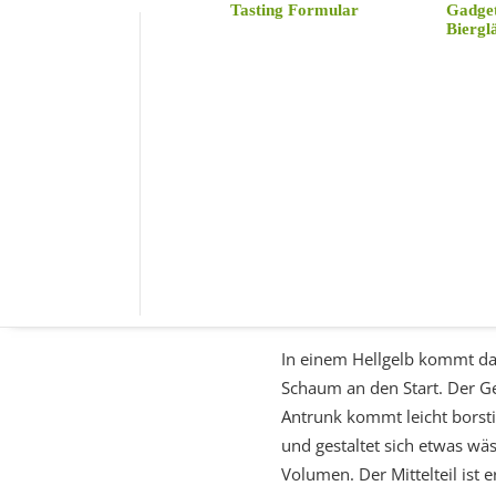
Tasting Formular
Gadge
Biergl
True Brew
hat uns ein neues
aus dem Dreimühlenviertel 
aufgewühlt. Andreas, Luis u
Geschmackkomponenten sind 
tolles Lebensgefühl in Komb
Dosen gezaubert haben.
Into the Wild – A
In einem Hellgelb kommt da
Schaum an den Start. Der Ger
Antrunk kommt leicht borsti
und gestaltet sich etwas wäs
Volumen. Der Mittelteil ist 