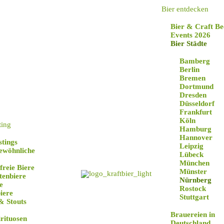
Bier entdecken
Bier & Craft Be
Events 2026
Bier Städte
Bamberg
Berlin
Bremen
Dortmund
Dresden
Düsseldorf
Frankfurt
Nürnberg
Köln
ting
Hamburg
Hannover
stings
Leipzig
ewöhnliche
Lübeck
München
freie Biere
Münster
tenbiere
Nürnberg
e
Rostock
iere
Stuttgart
& Stouts
Brauereien in
irituosen
Deutschland