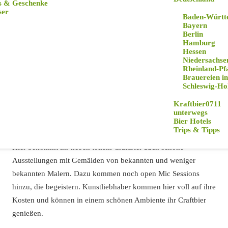
s & Geschenke
ser
Baden-Württ
Bayern
Berlin
Hamburg
Hessen
Bars & Kneipen
Niedersachse
Rheinland-Pf
Brauereien in
Schleswig-Hol
Kraftbier0711
unterwegs
Bier Hotels
Kater Murr
Trips & Tipps
Hier bekommt ihr neben tollem Craftbier auch schöne
Ausstellungen mit Gemälden von bekannten und weniger
bekannten Malern. Dazu kommen noch open Mic Sessions
hinzu, die begeistern. Kunstliebhaber kommen hier voll auf ihre
Kosten und können in einem schönen Ambiente ihr Craftbier
genießen.