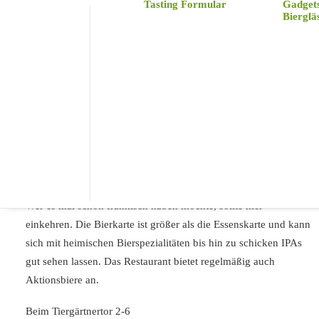
Tasting Formular
Gadget
Bierglä
Bieramt Wanderer
Wer es mal schön fränkisch haben möchte, sollte hier
einkehren. Die Bierkarte ist größer als die Essenskarte und kann
sich mit heimischen Bierspezialitäten bis hin zu schicken IPAs
gut sehen lassen. Das Restaurant bietet regelmäßig auch
Aktionsbiere an.
Beim Tiergärtnertor 2-6