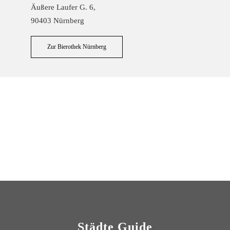
Äußere Laufer G. 6,
90403 Nürnberg
Zur Bierothek Nürnberg
kommt ihr hier in der Kretivbrauerei. Moderne Brauereitechnik kombini
Städte Guide