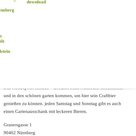
download
emberg
n
alz
stein
Mono Bar
Das Konzept ist einfach – Brotzeit beim Nachbarn einsammeln
und in den schönen garten kommen, um hier sein Craftbier
genießen zu können. jeden Samstag und Sonntag gibt es auch
einen Gartenausschank mit leckeren Bieren.
Grasersgasse 1
90402 Nürnberg