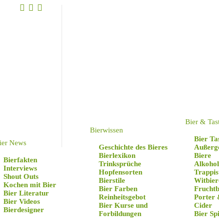
Bier & Tas
Bierwissen
Bier Ta
ier News
Geschichte des Bieres
Außerg
Bierlexikon
Biere
Bierfakten
Trinksprüche
Alkohol
Interviews
Hopfensorten
Trappis
Shout Outs
Bierstile
Witbier
Kochen mit Bier
Bier Farben
Fruchtb
Bier Literatur
Reinheitsgebot
Porter 
Bier Videos
Bier Kurse und
Cider
Bierdesigner
Forbildungen
Bier Sp