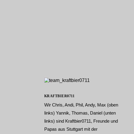
Bier entdecken
Bier & Craft Beer
Events 2026
Bier Städte
Bamberg
Berlin
Bremen
Dortmund
Dresden
Düsseldorf
Frankfurt
Köln
Hamburg
Homebrewing
Hannover
Leipzig
Die Heimbrauer
KRAFTBIER0711
Lübeck
Homebrewing
München
Wir Chris, Andi, Phil, Andy, Max (oben
Interviews
Münster
Brauwissen
links) Yannik, Thomas, Daniel (unten
Nürnberg
Heimbrau Literatur
Rostock
links) sind Kraftbier0711, Freunde und
Brau Rezepte
Stuttgart
Brewing Equipment
Papas aus Stuttgart mit der
Bier Zutaten