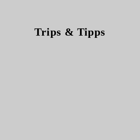
Trips & Tipps
Bier & Tasting
Bier Tastings
e des
Außergewöhnliche
Biere
n
Alkoholfreie Biere
che
Trappistenbiere
ten
Witbiere
Fruchtbiere
n
Porter & Stouts
gebot
Cider