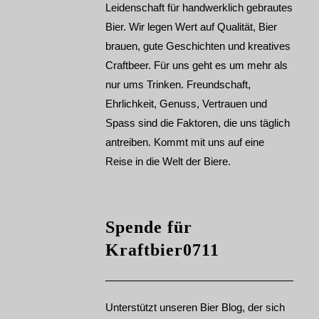
Brauereien in
Leidenschaft für handwerklich gebrautes
Brauprotokoll
Deutschland
download
Bier. Wir legen Wert auf Qualität, Bier
Baden-Württemberg
brauen, gute Geschichten und kreatives
Bayern
Craftbeer. Für uns geht es um mehr als
Berlin
Hamburg
nur ums Trinken. Freundschaft,
Hessen
Ehrlichkeit, Genuss, Vertrauen und
Niedersachsen
Rheinland-Pfalz
Spass sind die Faktoren, die uns täglich
Brauereien in
antreiben. Kommt mit uns auf eine
Schleswig-Holstein
Reise in die Welt der Biere.
Kraftbier0711
unterwegs
Bier Hotels
Trips & Tipps
Spende für
Kraftbier0711
Unterstützt unseren Bier Blog, der sich