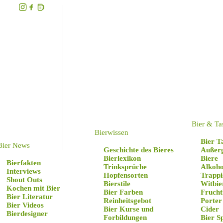
B
Bier & Ta
Hier findet ihr die sc
Bierwissen
man Craftbie
Bier T
Bier News
Geschichte des Bieres
Außer
Bierlexikon
Biere
Bierfakten
Trinksprüche
Alkoho
Interviews
Hopfensorten
Trappi
Shout Outs
Bierstile
Witbie
Kochen mit Bier
Bier Farben
Frucht
Bier Literatur
Reinheitsgebot
Porter
Bier Videos
Bier Kurse und
Cider
Bierdesigner
Forbildungen
Bier S