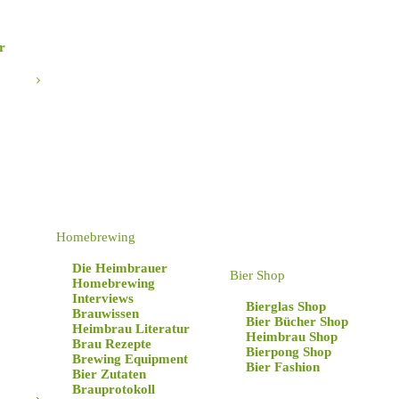
r
lz
 angesagtesten Orte, wo
Homebrewing
htigen Infos.
Die Heimbrauer
Bier Shop
Homebrewing
Interviews
Bierglas Shop
Brauwissen
Bier Bücher Shop
Heimbrau Literatur
Heimbrau Shop
Brau Rezepte
Bierpong Shop
Brewing Equipment
Bier Fashion
Bier Zutaten
Brauprotokoll