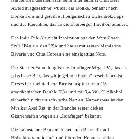
Kräuterbier, das mehrfach beim International Craft Beer
Award ausgezeichnet wurde, das Donka, benannt nach
Donka Fohr und gereift auf bulgarischen Eichenholzchips,
und das Rauchbier, das an die Bamberger Tradition erinnert.
Das India Pale Ale zieht Inspiration aus den West-Coast-
Style IPAs aus den USA und bietet mit seinen Mandarina
Bavaria und Citra Hopfen eine einzigartige Note.
Der Star der Sammlung ist das Ironfinger Mega IPA, das als
„das beste Bier, das wir je gebraut haben“ beschrieben ist.
Dieses bernsteinfarbene Bier ist inspiriert von US-
amerikanischen Double IPAs und mit 9,4 Vol.-% Alkohol
sicherlich nicht für schwache Nerven. Namenspate ist der
Musiker Axel Ritt, in der Branche seiner dicken
Gitarrensaiten wegen als „Ironfinger“ bekannt.
Die Lahnsteiner Brauerei bietet auch Biere, die auf
Holzchips gereift sind, und führt den Kenner auf den