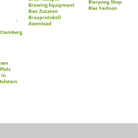
Bierpong Shop
Brewing Equipment
Bier Fashion
Bier Zutaten
n
Brauprotokoll
download
ttemberg
hsen
Pfalz
 in
Holstein
1