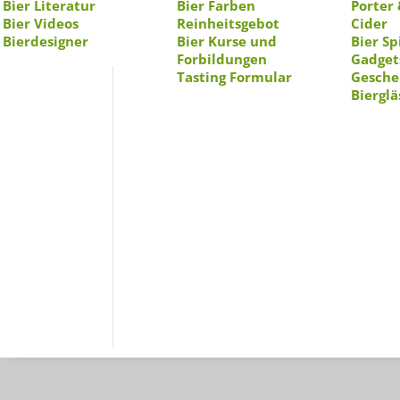
Bier Literatur
Bier Farben
Porter 
Bier Videos
Reinheitsgebot
Cider
Bierdesigner
Bier Kurse und
Bier Sp
Forbildungen
Gadget
Tasting Formular
Gesche
Bierglä