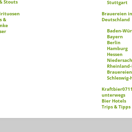
& Stouts
Stuttgart
irituosen
Brauereien i
s &
Deutschland
nke
Baden-Wür
ser
Bayern
Berlin
Hamburg
Hessen
Niedersac
Rheinland-
Brauereien
Schleswig-
Kraftbier071
unterwegs
Bier Hotels
Trips & Tipps