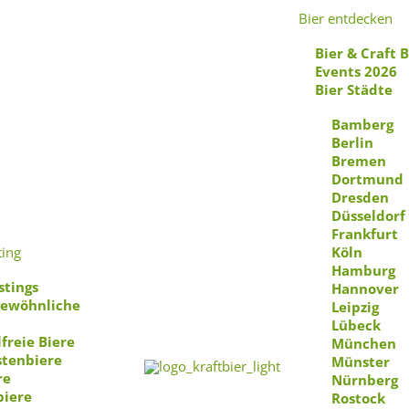
Bier entdecken
Bier & Craft 
Events 2026
Bier Städte
Bamberg
Berlin
Bremen
Dortmund
Dresden
Düsseldorf
Frankfurt
ting
Köln
Hamburg
stings
Hannover
ewöhnliche
Leipzig
Lübeck
freie Biere
München
stenbiere
Münster
re
Nürnberg
biere
Rostock