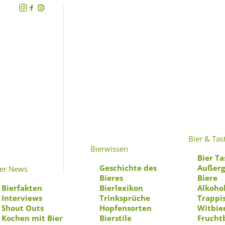
Bier & Tas
Bierwissen
Bier Ta
Geschichte des
Außerg
ier News
Bieres
Biere
Bierfakten
Bierlexikon
Alkohol
Interviews
Trinksprüche
Trappi
Shout Outs
Hopfensorten
Witbie
Kochen mit Bier
Bierstile
Frucht