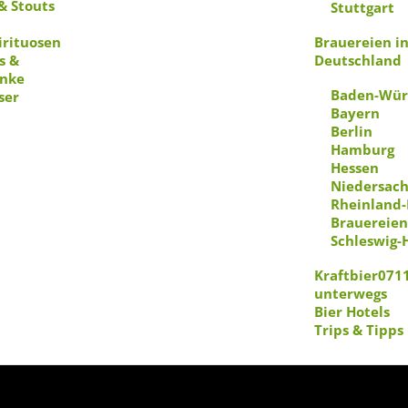
& Stouts
Stuttgart
irituosen
Brauereien i
s &
Deutschland
nke
Baden-Wür
ser
Bayern
Berlin
Hamburg
Hessen
Niedersac
Rheinland-
Brauereien
Schleswig-
Kraftbier071
unterwegs
Bier Hotels
Trips & Tipps