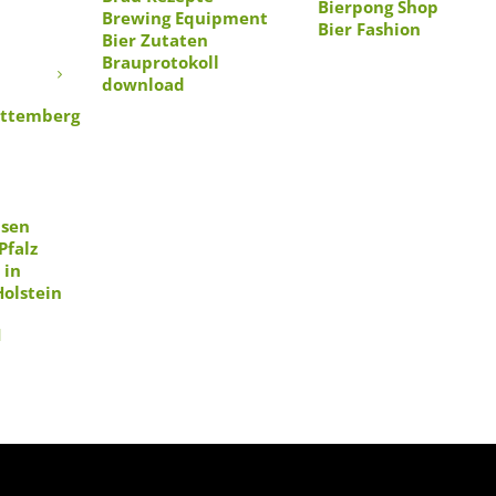
Bierpong Shop
Brewing Equipment
Bier Fashion
Bier Zutaten
n
Brauprotokoll
download
ttemberg
hsen
Pfalz
 in
Holstein
1