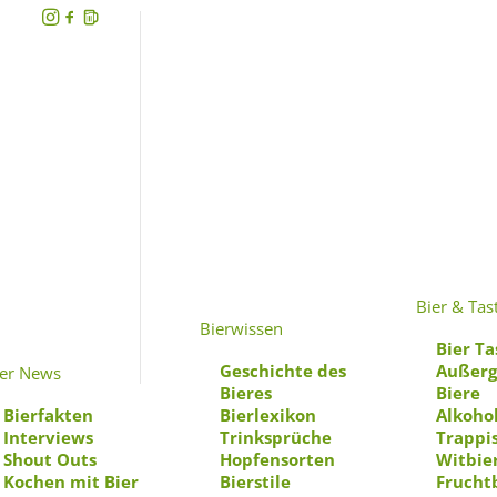
Bier & Tas
Bierwissen
Bier Ta
Geschichte des
Außerg
ier News
Bieres
Biere
Bierfakten
Bierlexikon
Alkohol
Interviews
Trinksprüche
Trappi
Shout Outs
Hopfensorten
Witbie
Kochen mit Bier
Bierstile
Frucht