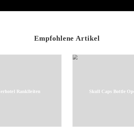
Empfohlene Artikel
ierhotel Ranklleiten
Skull Caps Bottle Op