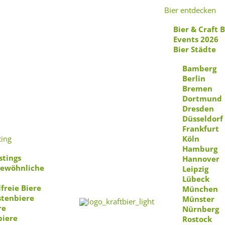
Bier entdecken
Bier & Craft 
Events 2026
Bier Städte
Bamberg
Berlin
Bremen
Dortmund
Dresden
Düsseldorf
Frankfurt
ting
Köln
Hamburg
stings
Hannover
ewöhnliche
Leipzig
Lübeck
freie Biere
München
stenbiere
Münster
re
Nürnberg
biere
Rostock