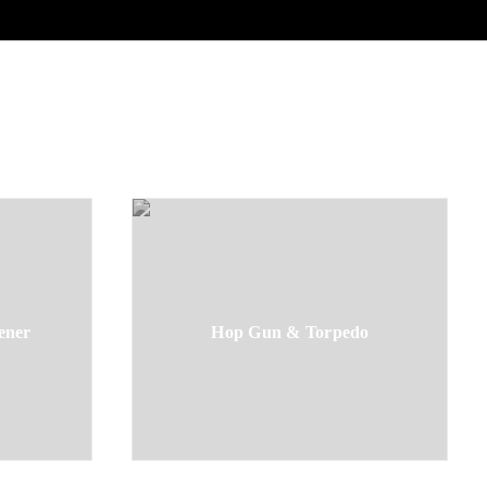
ener
Hop Gun & Torpedo