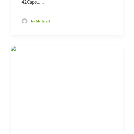
42Caps……
by Mr Kraft