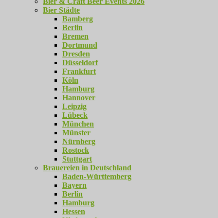
Bier & Craft Beer Events 2026
Bier Städte
Bamberg
Berlin
Bremen
Dortmund
Dresden
Düsseldorf
Frankfurt
Köln
Hamburg
Hannover
Leipzig
Lübeck
München
Münster
Nürnberg
Rostock
Stuttgart
Brauereien in Deutschland
Baden-Württemberg
Bayern
Berlin
Hamburg
Hessen