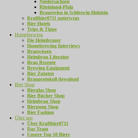
Niedersachsen
Rheinland-Pfalz
Brauereien in Schleswig-Holstein
Kraftbier0711 unterwegs
Bier Hotels
Trips & Tipps
Homebrewing
Die Heimbrauer
Homebrewing Interviews
Brauwissen
Heimbrau Literatur
Brau Rezepte
Brewing Equipment
Bier Zutaten
Brauprotokoll download
Bier Shop
Bierglas Shop
Bier Bücher Shop
Heimbrau Shop
Bierpong Shop
Bier Fashion
Über uns
Über Kraftbier0711
Das Team
Unsere Top 10 Biere