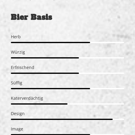
Bier Basis
Herb
Würzig
Erfrischend
Süffig
Katerverdächtig
Design
Image