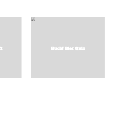
ft
Huch! Bier Quiz