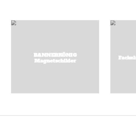
BANNERKÖNIG
Fackel
Magnetschilder