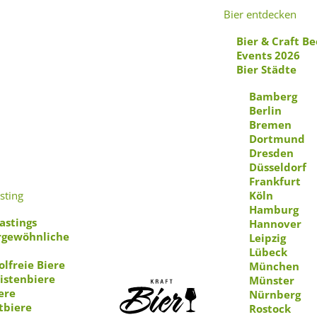
Bier entdecken
Bier & Craft Be
Events 2026
Bier Städte
Bamberg
Berlin
Bremen
Dortmund
Dresden
ckies Beer So
Düsseldorf
Frankfurt
sting
Köln
Hamburg
astings
Hannover
gewöhnliche
Leipzig
Lübeck
olfreie Biere
München
istenbiere
Münster
ere
Nürnberg
tbiere
Rostock