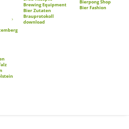
Bierpong Shop
Brewing Equipment
Bier Fashion
Bier Zutaten
nn wurden wir mit 3 Beer
Brauprotokoll
download
temberg
ks von Luckies. Genau das
 wenigstens die Socken an.
. An der Oberseite, sowie am
ie ersten Kollegen bei er
en
alz
n
wolle, 1% Elastan, 17%
lstein
Also Mädels aufgepasst,
 Alle zusammen inklusive
och in einer stylischen