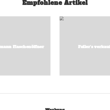
Empfohlene Artikel
mann Flaschenöffner
Fuller’s verkau
Werbung