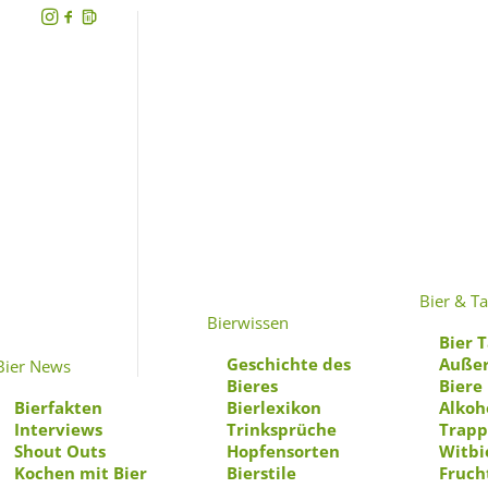
Lu
Bier & Ta
Bierwissen
Bier T
Geschichte des
Außer
Bier News
Bieres
Biere
Bierfakten
Bierlexikon
Alkoh
Interviews
Trinksprüche
Trapp
Shout Outs
Hopfensorten
Witbi
Kochen mit Bier
Bierstile
Fruch