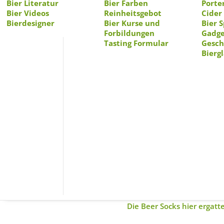
Bier Literatur
Bier Farben
Porte
Bier Videos
Reinheitsgebot
Cider
Bierdesigner
Bier Kurse und
Als wir die Firma
Luckies
Bier 
in 
Forbildungen
Gadge
Socks überrascht.
Tasting Formular
Gesc
Bierg
Eines der wohl coolsten Ges
richtige Geschenk für Bierl
Besonders in diese kalten J
unteren Teil kann man die S
Arbeit ansprechen, weiss ma
Ihr könnt sogar wählen zwi
Nylon und weitern stretchi
wer noch kein Geschenk zu W
Versand kosten soviel, wie
Bierdose als Verpackung.
Die Beer Socks hier ergatt