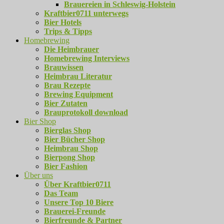
Brauereien in Schleswig-Holstein
Kraftbier0711 unterwegs
Bier Hotels
Trips & Tipps
Homebrewing
Die Heimbrauer
Homebrewing Interviews
Brauwissen
Heimbrau Literatur
Brau Rezepte
Brewing Equipment
Bier Zutaten
Brauprotokoll download
Bier Shop
Bierglas Shop
Bier Bücher Shop
Heimbrau Shop
Bierpong Shop
Bier Fashion
Über uns
Über Kraftbier0711
Das Team
Unsere Top 10 Biere
Brauerei-Freunde
Bierfreunde & Partner