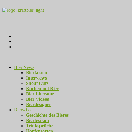
Bier News
Bierfakten
Interviews
Shout Outs
Kochen mit Bier
Bier Literatur
Bier Videos
Bierdesigner
Bierwissen
Geschichte des Bieres
Bierlexikon
Trinksprüche
Hopfensorten