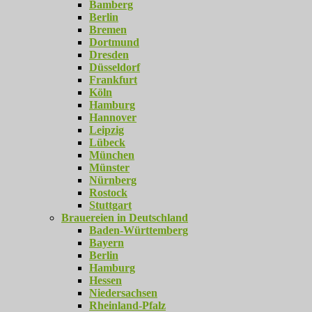
Bamberg
Berlin
Bremen
Dortmund
Dresden
Düsseldorf
Frankfurt
Köln
Hamburg
Hannover
Leipzig
Lübeck
München
Münster
Nürnberg
Rostock
Stuttgart
Brauereien in Deutschland
Baden-Württemberg
Bayern
Berlin
Hamburg
Hessen
Niedersachsen
Rheinland-Pfalz