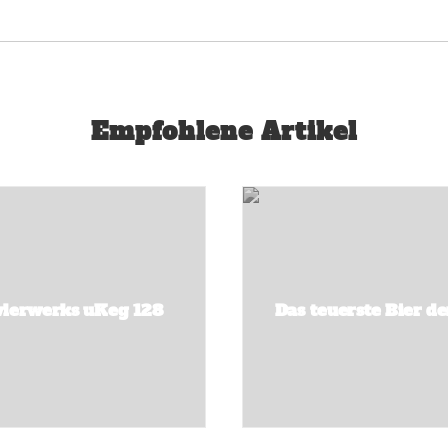
Empfohlene Artikel
lerwerks uKeg 128
Das teuerste Bier d