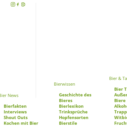
Bier & Ta
B
Bierwissen
Bier T
Geschichte des
Außer
Bier News
Bieres
Biere
Bierfakten
Bierlexikon
Alkoh
Interviews
Trinksprüche
Trapp
Shout Outs
Hopfensorten
Witbi
Kochen mit Bier
Bierstile
Fruch