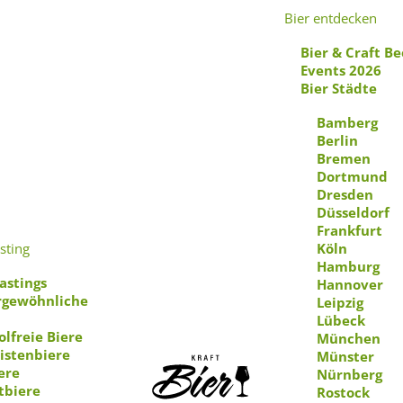
Bier entdecken
Bier & Craft Be
Events 2026
Bier Städte
Bamberg
Berlin
Bremen
Menu
Dortmund
Dresden
Düsseldorf
Frankfurt
sting
Köln
ieraufschäum
Hamburg
astings
Hannover
gewöhnliche
Leipzig
Lübeck
olfreie Biere
München
istenbiere
Münster
ere
Nürnberg
tbiere
Rostock