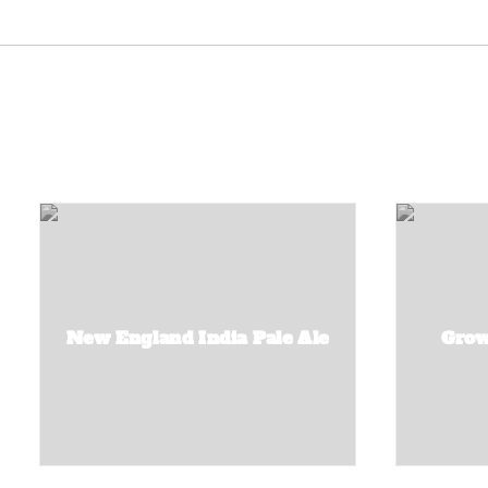
New England India Pale Ale
Grow