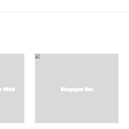
er Welt
Singapur Set