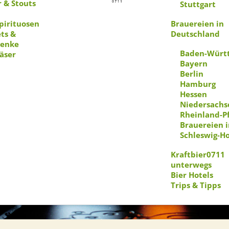
r & Stouts
Stuttgart
Spirituosen
Brauereien in
ts &
Deutschland
henke
Baden-Würt
läser
Bayern
Berlin
Hamburg
Hessen
Niedersachs
Rheinland-Pf
Brauereien i
Schleswig-Ho
Kraftbier0711
unterwegs
Bier Hotels
Trips & Tipps