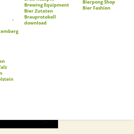
Bierpong Shop
Brewing Equipment
Bier Fashion
Bier Zutaten
Brauprotokoll
download
temberg
en
alz
n
lstein