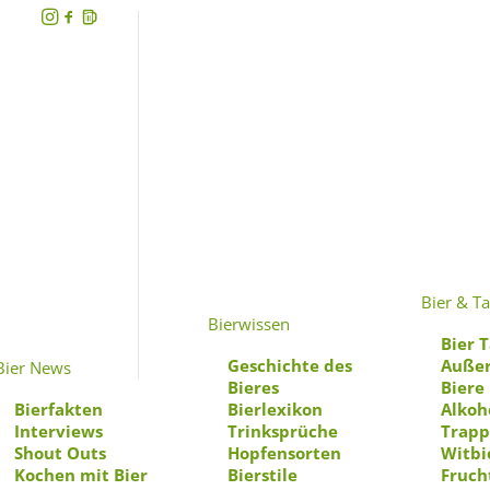
Familie
Bier & Ta
Bierwissen
Bier T
Geschichte des
Außer
Bier News
Bieres
Biere
Bierfakten
Bierlexikon
Alkoh
Interviews
Trinksprüche
Trapp
Shout Outs
Hopfensorten
Witbi
Kochen mit Bier
Bierstile
Fruch