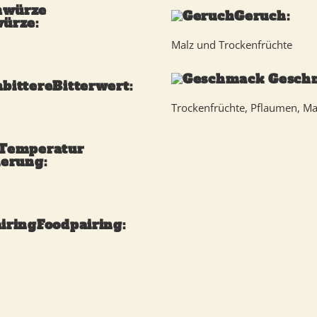
Geruch:
ürze:
Malz und Trockenfrüchte
Gesch
Bitterwert:
Trockenfrüchte, Pflaumen, Ma
erung:
Foodpairing: