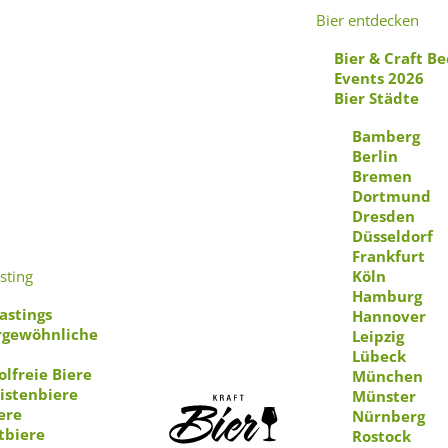
Bier entdecken
Bier & Craft Be
Events 2026
Bier Städte
Bamberg
Berlin
Bremen
Außergewöhnliche Biere
Dortmund
Dresden
Düsseldorf
Frankfurt
nbrauerei Bauhöfer
sting
Köln
Hamburg
astings
Hannover
gewöhnliche
Leipzig
Lübeck
olfreie Biere
München
istenbiere
Münster
ere
Nürnberg
tbiere
Rostock