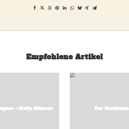
Empfohlene Artikel
igner – Kelly Gilleran
Der Bierbaum