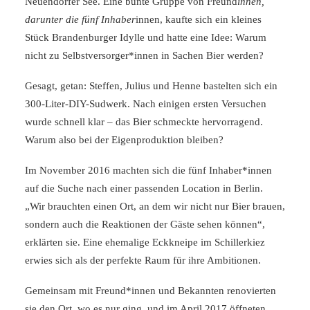
Neuendorfer See. Eine bunte Gruppe von Freund
innen,
darunter die fünf Inhaber
innen, kaufte sich ein kleines
Stück Brandenburger Idylle und hatte eine Idee: Warum
nicht zu Selbstversorger*innen in Sachen Bier werden?
Gesagt, getan: Steffen, Julius und Henne bastelten sich ein
300-Liter-DIY-Sudwerk. Nach einigen ersten Versuchen
wurde schnell klar – das Bier schmeckte hervorragend.
Warum also bei der Eigenproduktion bleiben?
Im November 2016 machten sich die fünf Inhaber*innen
auf die Suche nach einer passenden Location in Berlin.
„Wir brauchten einen Ort, an dem wir nicht nur Bier brauen,
sondern auch die Reaktionen der Gäste sehen können“,
erklärten sie. Eine ehemalige Eckkneipe im Schillerkiez
erwies sich als der perfekte Raum für ihre Ambitionen.
Gemeinsam mit Freund*innen und Bekannten renovierten
sie den Ort, wo es nur ging, und im April 2017 öffneten