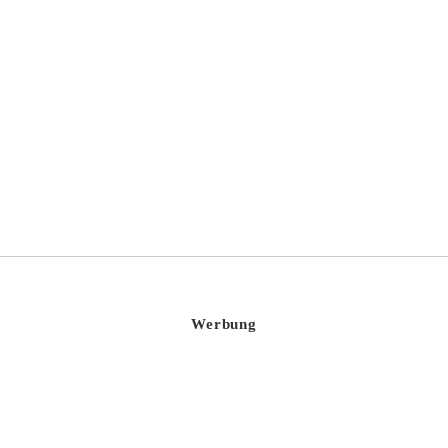
Blanche de Namur
Werbung