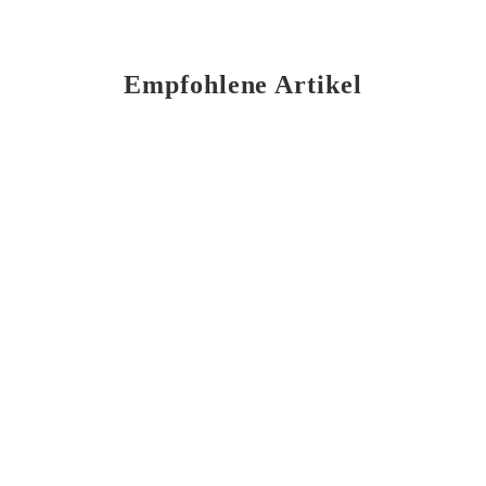
Empfohlene Artikel
De bolle Brouwketel