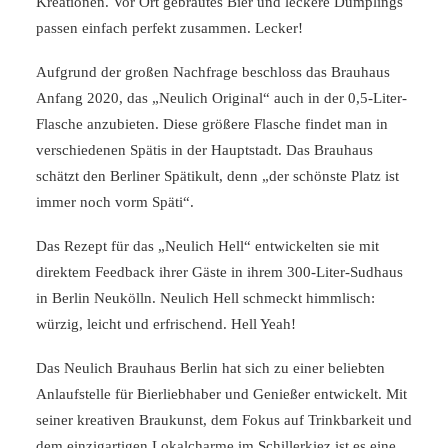
Kreationen. Vor Ort gebrautes Bier und leckere Dumplings
passen einfach perfekt zusammen. Lecker!
Aufgrund der großen Nachfrage beschloss das Brauhaus
Anfang 2020, das „Neulich Original“ auch in der 0,5-Liter-
Flasche anzubieten. Diese größere Flasche findet man in
verschiedenen Spätis in der Hauptstadt. Das Brauhaus
schätzt den Berliner Spätikult, denn „der schönste Platz ist
immer noch vorm Späti“.
Das Rezept für das „Neulich Hell“ entwickelten sie mit
direktem Feedback ihrer Gäste in ihrem 300-Liter-Sudhaus
in Berlin Neukölln. Neulich Hell schmeckt himmlisch:
würzig, leicht und erfrischend. Hell Yeah!
Das Neulich Brauhaus Berlin hat sich zu einer beliebten
Anlaufstelle für Bierliebhaber und Genießer entwickelt. Mit
seiner kreativen Braukunst, dem Fokus auf Trinkbarkeit und
dem einzigartigen Lokalcharme im Schillerkiez ist es eine