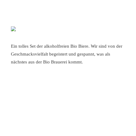
süßer Genuss, der perfekt mit einem schönen rezenten
Käsenachtisch Platz nehmen kann.
Ein tolles Set der alkoholfreien Bio Biere. Wir sind von der
Geschmacksvielfalt begeistert und gespannt, was als
nächstes aus der Bio Brauerei kommt.