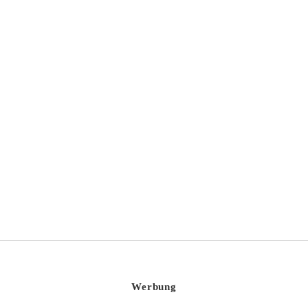
True Brew 2021
Werbung