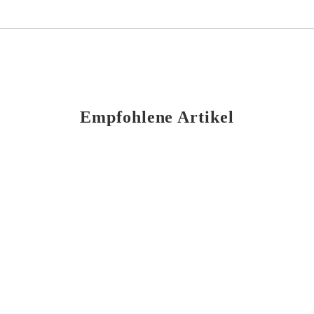
Empfohlene Artikel
Freigeist x Stillwater Hybrid Sequence 0.002