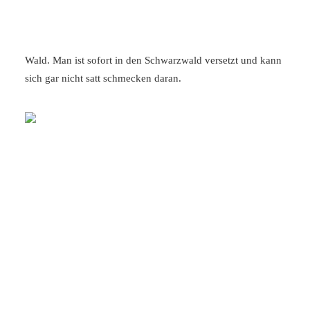
und Wacholderbeeren als auch Fichtennadeln machen das
Gewürz zu einem kleinen Walderlebnis. Schon der Geruch
beim öffnen erinnert an den harzige, nach Rinde riechenden
Wald. Man ist sofort in den Schwarzwald versetzt und kann
sich gar nicht satt schmecken daran.