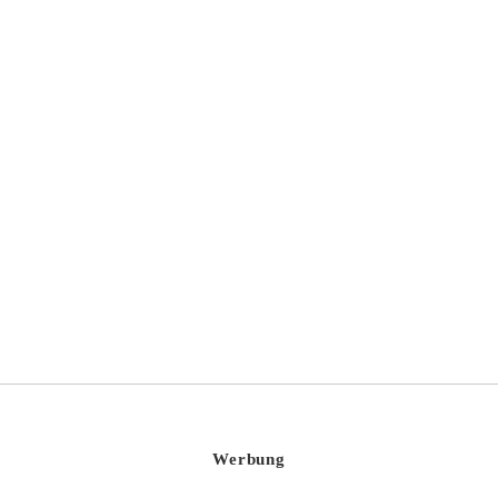
Jörg Geiger Manufaktur – Cider Festival 2022
Werbung