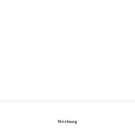
Fizzics Draftpour Beer Dispenser
Werbung