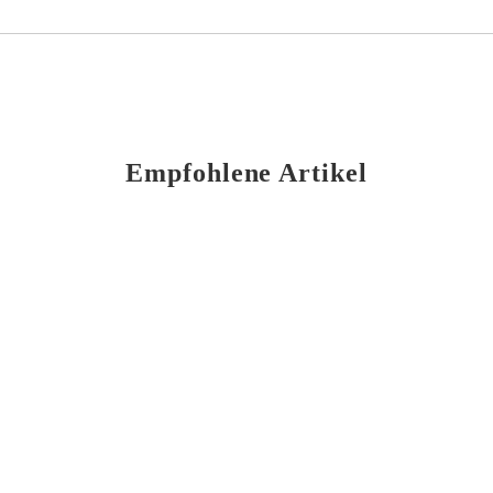
Empfohlene Artikel
Bierflasche lesen leicht gemacht: Was das Etikett
alles verrät