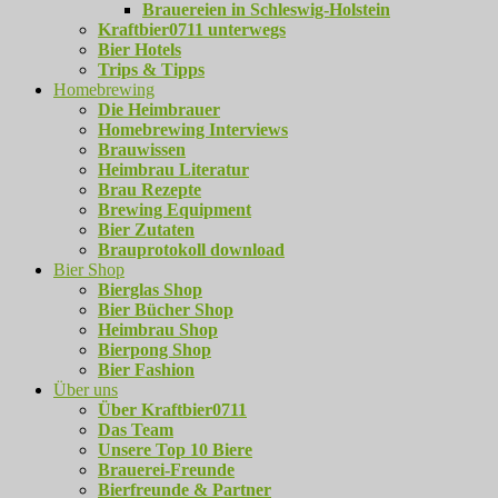
Brauereien in Schleswig-Holstein
Kraftbier0711 unterwegs
Bier Hotels
Trips & Tipps
Homebrewing
Die Heimbrauer
Homebrewing Interviews
Brauwissen
Heimbrau Literatur
Brau Rezepte
Brewing Equipment
Bier Zutaten
Brauprotokoll download
Bier Shop
Bierglas Shop
Bier Bücher Shop
Heimbrau Shop
Bierpong Shop
Bier Fashion
Über uns
Über Kraftbier0711
Das Team
Unsere Top 10 Biere
Brauerei-Freunde
Bierfreunde & Partner