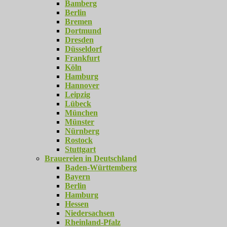
Bamberg
Berlin
Bremen
Dortmund
Dresden
Düsseldorf
Frankfurt
Köln
Hamburg
Hannover
Leipzig
Lübeck
München
Münster
Nürnberg
Rostock
Stuttgart
Brauereien in Deutschland
Baden-Württemberg
Bayern
Berlin
Hamburg
Hessen
Niedersachsen
Rheinland-Pfalz