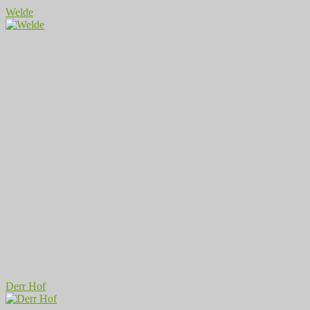
Welde
Derr Hof