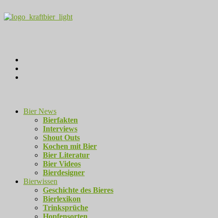
Bier News
Bierfakten
Interviews
Shout Outs
Kochen mit Bier
Bier Literatur
Bier Videos
Bierdesigner
Bierwissen
Geschichte des Bieres
Bierlexikon
Trinksprüche
Hopfensorten