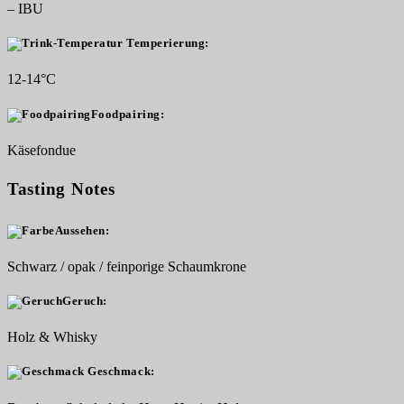
– IBU
Temperierung:
12-14°C
Foodpairing:
Käsefondue
Tasting Notes
Aussehen:
Schwarz / opak / feinporige Schaumkrone
Geruch:
Holz & Whisky
Geschmack: