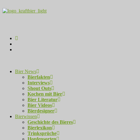
Bier News
Bierfakten
Interviews
Shout Outs
Kochen mit Bier
Bier Literatur
Bier Videos
Bierdesigner
Bierwissen
Geschichte des Bieres
Bierlexikon
Trinksprüche
Hopfensorten