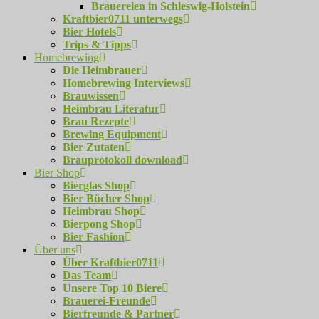
Brauereien in Schleswig-Holstein
Kraftbier0711 unterwegs
Bier Hotels
Trips & Tipps
Homebrewing
Die Heimbrauer
Homebrewing Interviews
Brauwissen
Heimbrau Literatur
Brau Rezepte
Brewing Equipment
Bier Zutaten
Brauprotokoll download
Bier Shop
Bierglas Shop
Bier Bücher Shop
Heimbrau Shop
Bierpong Shop
Bier Fashion
Über uns
Über Kraftbier0711
Das Team
Unsere Top 10 Biere
Brauerei-Freunde
Bierfreunde & Partner