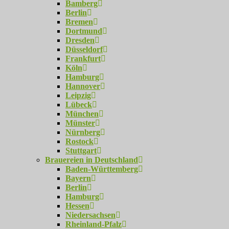
Bamberg
Berlin
Bremen
Dortmund
Dresden
Düsseldorf
Frankfurt
Köln
Hamburg
Hannover
Leipzig
Lübeck
München
Münster
Nürnberg
Rostock
Stuttgart
Brauereien in Deutschland
Baden-Württemberg
Bayern
Berlin
Hamburg
Hessen
Niedersachsen
Rheinland-Pfalz