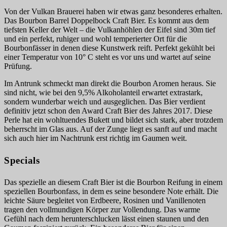
Von der Vulkan Brauerei haben wir etwas ganz besonderes erhalten.
Das Bourbon Barrel Doppelbock Craft Bier. Es kommt aus dem
tiefsten Keller der Welt – die Vulkanhöhlen der Eifel sind 30m tief
und ein perfekt, ruhiger und wohl temperierter Ort für die
Bourbonfässer in denen diese Kunstwerk reift. Perfekt gekühlt bei
einer Temperatur von 10° C steht es vor uns und wartet auf seine
Prüfung.
Im Antrunk schmeckt man direkt die Bourbon Aromen heraus. Sie
sind nicht, wie bei den 9,5% Alkoholanteil erwartet extrastark,
sondern wunderbar weich und ausgeglichen. Das Bier verdient
definitiv jetzt schon den Award Craft Bier des Jahres 2017. Diese
Perle hat ein wohltuendes Bukett und bildet sich stark, aber trotzdem
beherrscht im Glas aus. Auf der Zunge liegt es sanft auf und macht
sich auch hier im Nachtrunk erst richtig im Gaumen weit.
Specials
Das spezielle an diesem Craft Bier ist die Bourbon Reifung in einem
speziellen Bourbonfass, in dem es seine besondere Note erhält. Die
leichte Säure begleitet von Erdbeere, Rosinen und Vanillenoten
tragen den vollmundigen Körper zur Vollendung. Das warme
Gefühl nach dem herunterschlucken lässt einen staunen und den