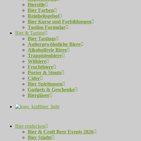
Bierstile
Bier Farben
Reinheitsgebot
Bier Kurse und Forbildungen
Tasting Formular
Bier & Tasting
Bier Tastings
Außergewöhnliche Biere
Alkoholfreie Biere
Trappistenbiere
Witbiere
Fruchtbiere
Porter & Stouts
Cider
Bier Spirituosen
Gadgets & Geschenke
Biergläser
Bier entdecken
Bier & Craft Beer Events 2026
Bier Städte