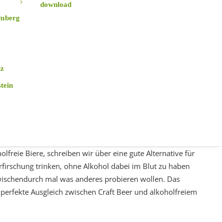
download
mberg
lz
lfreie Biere, schreiben wir über eine gute Alternative für
Erfirschung trinken, ohne Alkohol dabei im Blut zu haben
tein
 Zwischendurch mal was anderes probieren wollen. Das
r perfekte Ausgleich zwischen Craft Beer und alkoholfreiem
lfreie Biere, schreiben wir über eine gute Alternative für
Erfirschung trinken, ohne Alkohol dabei im Blut zu haben
 Zwischendurch mal was anderes probieren wollen. Das
r perfekte Ausgleich zwischen Craft Beer und alkoholfreiem