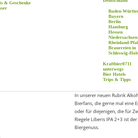
Deutschland
ts & Geschenke
äser
Baden-Württe
Bayern
Berlin
Hamburg
Hessen
Niedersachsen
Rheinland-Pfa
In unserer neuen Rubrik Alkoho
Brauereien in
Bierfans, die gerne mal eine 
Schleswig-Hols
oder für diejenigen, die für
Kraftbier0711
Riegele Liberis IPA 2+3 ist de
unterwegs
Bier Hotels
Biergenuss.
Trips & Tipps
In unserer neuen Rubrik Alkoho
Bierfans, die gerne mal eine 
oder für diejenigen, die für
Riegele Liberis IPA 2+3 ist de
Biergenuss.