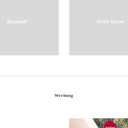
Braukraft
Pretty Decent
Werbung