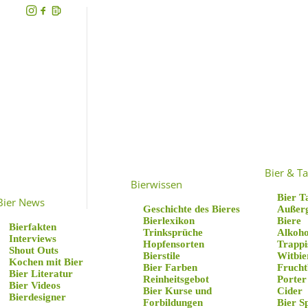
Rie
Bier & Ta
Bierwissen
Bier T
Bier News
Geschichte des Bieres
Außer
Bierlexikon
Biere
Bierfakten
Trinksprüche
Alkoho
Interviews
Hopfensorten
Trappi
Shout Outs
Bierstile
Witbie
Kochen mit Bier
Bier Farben
Frucht
Bier Literatur
Reinheitsgebot
Porter
Bier Videos
Bier Kurse und
Cider
Bierdesigner
Forbildungen
Bier S