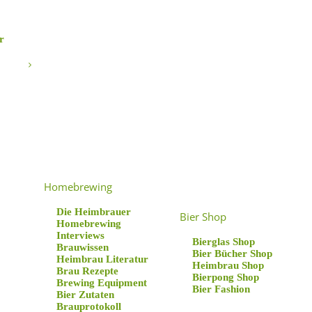
r
 2+3
Homebrewing
Die Heimbrauer
Bier Shop
Homebrewing
Interviews
Bierglas Shop
Brauwissen
Bier Bücher Shop
Heimbrau Literatur
Heimbrau Shop
Brau Rezepte
Bierpong Shop
Brewing Equipment
Bier Fashion
Bier Zutaten
Brauprotokoll