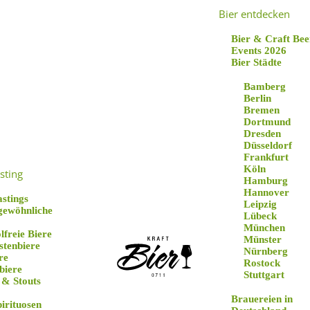
Bier entdecken
Bier & Craft Bee
Events 2026
Bier Städte
Bamberg
Berlin
Bremen
Dortmund
Dresden
Düsseldorf
Frankfurt
gele IPA Liberis
Köln
sting
Hamburg
Hannover
astings
Leipzig
gewöhnliche
Lübeck
München
lfreie Biere
Münster
stenbiere
Nürnberg
re
Rostock
biere
Stuttgart
 & Stouts
Brauereien in
pirituosen