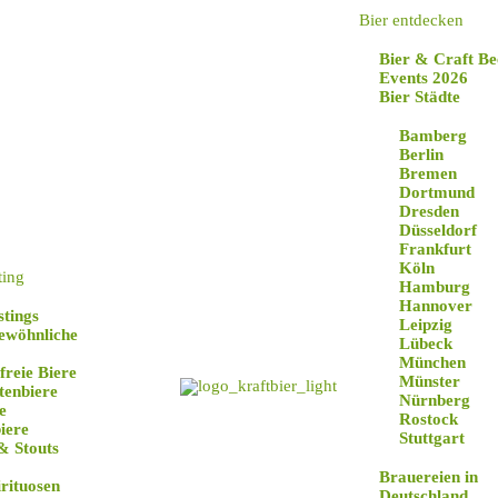
Bier entdecken
Bier & Craft Be
Events 2026
Bier Städte
Bamberg
Berlin
Bremen
Dortmund
Dresden
Düsseldorf
Frankfurt
Köln
ting
Hamburg
Hannover
stings
Leipzig
ewöhnliche
Lübeck
München
freie Biere
Münster
tenbiere
Nürnberg
e
Rostock
iere
Stuttgart
& Stouts
Brauereien in
irituosen
Deutschland