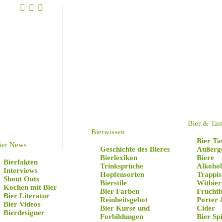
Bier & Tas
Bierwissen
Bier Ta
ier News
Geschichte des Bieres
Außerg
Bierlexikon
Biere
Bierfakten
Trinksprüche
Alkohol
Interviews
Hopfensorten
Trappis
Shout Outs
Bierstile
Witbier
Kochen mit Bier
Bier Farben
Fruchtb
Bier Literatur
Reinheitsgebot
Porter 
Bier Videos
Bier Kurse und
Cider
Bierdesigner
Forbildungen
Bier Sp