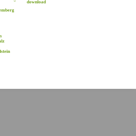
download
emberg
n
alz
stein