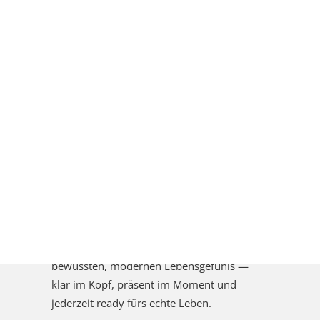
Press-Kit
Ihre Werbung bei uns
Kontakt
Klar im Kopf
Folge uns
Instagram
Facebook
Die Gen Z verzichtet nicht auf Alkohol, weil
Pinterest
sie weniger erleben will, sondern weil sie
RSS
mehr vom Leben haben möchte. Klarheit,
Untappd
Kontrolle und mentale Balance sind für sie
wichtiger geworden als der klassische
Search
Kontrollverlust. „Mindful Drinking“ steht für
einen neuen Lifestyle: feiern, connecten und
genießen, ohne am nächsten Morgen
ausgebrannt zu sein. Alkoholfrei ist deshalb
kein Ersatz mehr, sondern Ausdruck eines
bewussten, modernen Lebensgefühls —
klar im Kopf, präsent im Moment und
jederzeit ready fürs echte Leben.