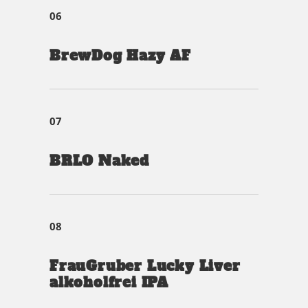
06
BrewDog Hazy AF
07
BRLO Naked
08
FrauGruber Lucky Liver
alkoholfrei IPA