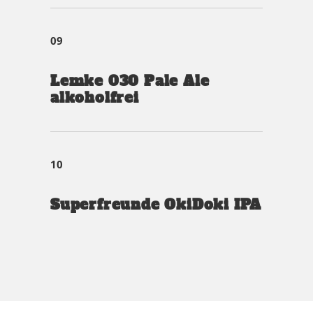
09
Lemke 030 Pale Ale
alkoholfrei
10
Superfreunde OkiDoki IPA