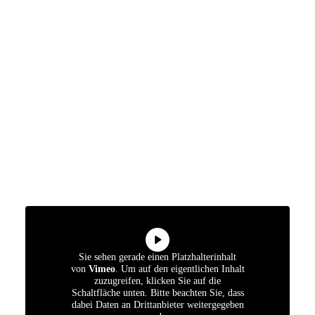
Sie sehen gerade einen Platzhalterinhalt
von
Vimeo
. Um auf den eigentlichen Inhalt
zuzugreifen, klicken Sie auf die
Schaltfläche unten. Bitte beachten Sie, dass
dabei Daten an Drittanbieter weitergegeben