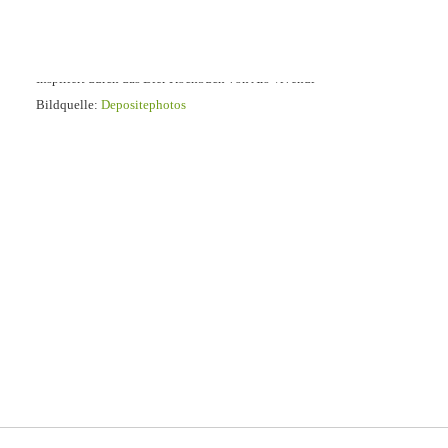
Klöse.
Inspiriert durch das Bier Kochbuch von Ars Vivendi
Bildquelle:
Depositephotos