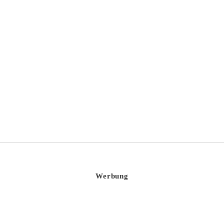
Ar-men
Werbung