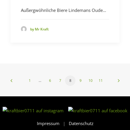
Außergwöhnliche Biere Lindemans Oude…
by Mr Kraft
1
…
6
7
8
9
10
11
Impressum
|
Datenschutz