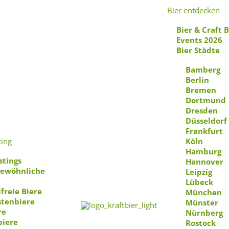
Bier entdecken
Bier & Craft 
Events 2026
Bier Städte
Bamberg
Berlin
Bremen
 euer Glas und s
Dortmund
Dresden
Düsseldorf
Frankfurt
ch in ein Abenteu
ting
Köln
Hamburg
stings
Hannover
ewöhnliche
Leipzig
tige Trinkspiele
Lübeck
freie Biere
München
stenbiere
Münster
re
Nürnberg
Ausprobieren
biere
Rostock