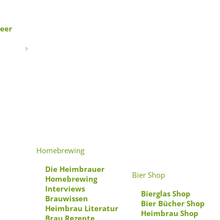
Beer
türzt
er:
Homebrewing
 zum
Die Heimbrauer
Bier Shop
Homebrewing
Interviews
Bierglas Shop
Brauwissen
Bier Bücher Shop
Heimbrau Literatur
Heimbrau Shop
Brau Rezepte