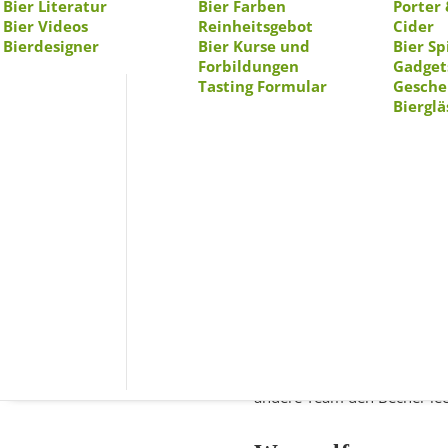
Bier Literatur
Bier Farben
Porter 
Bier Videos
Reinheitsgebot
Cider
Bierdesigner
Bier Kurse und
Bier Sp
Forbildungen
Gadget
Tasting Formular
Gesche
Bierglä
Gerade wenn man mit Freund
Eine Möglichkeit, dies zu tu
den Abend lustig und unterh
Hier sind einige lustige Tri
Bierpong
Bierpong ist ein bekanntes T
gegeneinander und versuche
andere Team den Becher leer