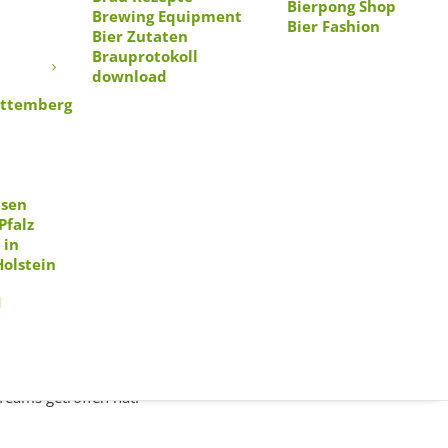
Bierpong Shop
Brewing Equipment
Bier Fashion
Bier Zutaten
n
Brauprotokoll
download
ttemberg
ng am Laufen zu halten.
rtige Möglichkeit sein, um
hsen
Pfalz
 in
Holstein
1
 wird. Zwei Teams spielen
enn man trifft, muss das
Teams getroffen hat.