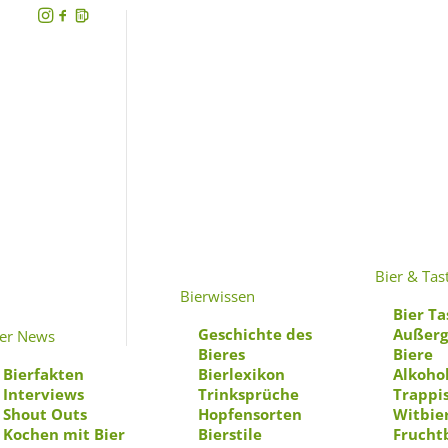
Hebt
eu
Bier & Tas
Bierwissen
Bier Ta
Geschichte des
Außerg
ier News
Lus
Bieres
Biere
Bierfakten
Bierlexikon
Alkohol
Interviews
Trinksprüche
Trappi
Shout Outs
Hopfensorten
Witbie
Kochen mit Bier
Bierstile
Frucht