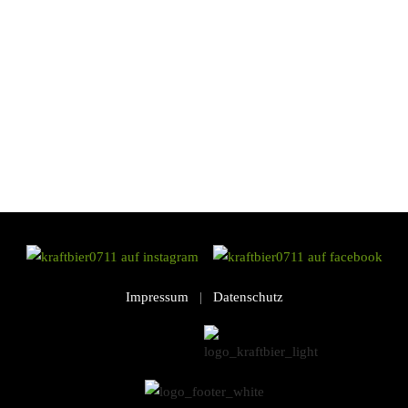
Braufässchen
Braufässchen…
by Mr Kraft
Impressum
|
Datenschutz